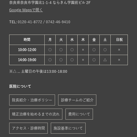
奈良県奈良市学園北1-1-4 ならきん学園前ビル 2F
Google Mapsで開く
TEL:
0120-41-8772
/
0742-46-9410
時間
月
火
水
木
金
土
日
祝
10:00-12:00
○
○
○
×
○
○
×
14:00-19:00
○
○
○
×
○
△
×
※△ ... 土曜日の午後は13:00-18:00
医院について
院長紹介・治療ポリシー
診療チームのご紹介
矯正治療を始めるまでの流れ
費用について
アクセス・診療時間
施設基準について