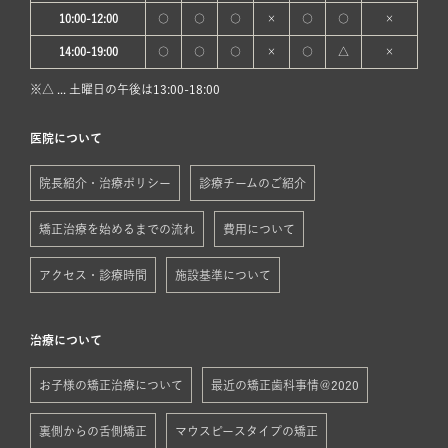
10:00-12:00
○
○
○
×
○
○
×
14:00-19:00
○
○
○
×
○
△
×
※△ ... 土曜日の午後は13:00-18:00
医院について
院長紹介・治療ポリシー
診療チームのご紹介
矯正治療を始めるまでの流れ
費用について
アクセス・診療時間
施設基準について
治療について
お子様の矯正治療について
最近の矯正歯科事情＠2020
裏側からの舌側矯正
マウスピースタイプの矯正