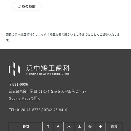
治療の期間
奈良の浜中矯正歯科クリニック | 矯正治療の細かいところまでとことんご説明いたしま
す。
〒631-0036
奈良県奈良市学園北1-1-4 ならきん学園前ビル 2F
Google Mapsで開く
TEL:
0120-41-8772
/
0742-46-9410
時間
月
火
水
木
金
土
日
祝