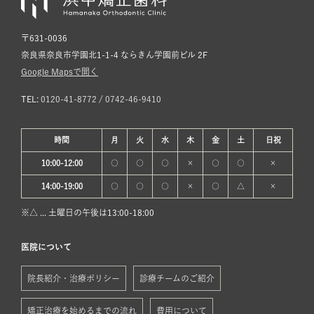
〒631-0036
奈良県奈良市学園北1-1-4 ならきん学園前ビル 2F
Google Mapsで開く
TEL:
0120-41-8772
/
0742-46-9410
時間
月
火
水
木
金
土
日
祝
10:00-12:00
○
○
○
×
○
○
×
14:00-19:00
○
○
○
×
○
△
×
※△ ... 土曜日の午後は13:00-18:00
医院について
院長紹介・治療ポリシー
診療チームのご紹介
矯正治療を始めるまでの流れ
費用について