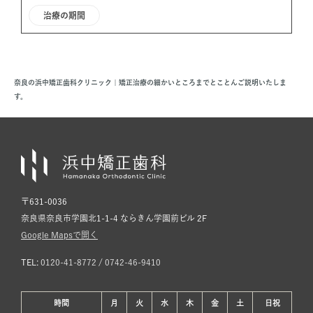
治療の期間
奈良の浜中矯正歯科クリニック | 矯正治療の細かいところまでとことんご説明いたしま
す。
〒631-0036
奈良県奈良市学園北1-1-4 ならきん学園前ビル 2F
Google Mapsで開く
TEL:
0120-41-8772
/
0742-46-9410
時間
月
火
水
木
金
土
日
祝