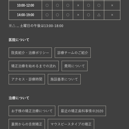
10:00-12:00
○
○
○
×
○
○
×
14:00-19:00
○
○
○
×
○
△
×
※△ ... 土曜日の午後は13:00-18:00
医院について
院長紹介・治療ポリシー
診療チームのご紹介
矯正治療を始めるまでの流れ
費用について
アクセス・診療時間
施設基準について
治療について
お子様の矯正治療について
最近の矯正歯科事情＠2020
裏側からの舌側矯正
マウスピースタイプの矯正