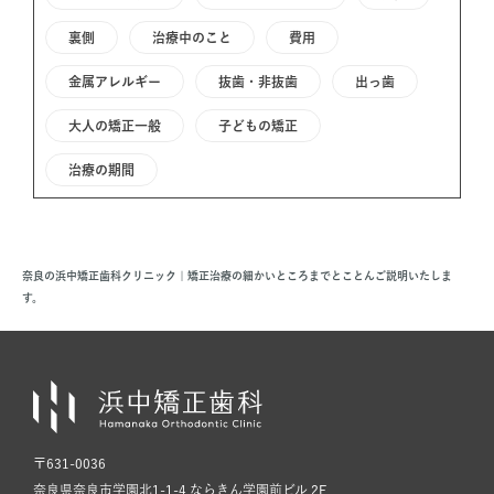
裏側
治療中のこと
費用
金属アレルギー
抜歯・非抜歯
出っ歯
大人の矯正一般
子どもの矯正
治療の期間
奈良の浜中矯正歯科クリニック | 矯正治療の細かいところまでとことんご説明いたしま
す。
〒631-0036
奈良県奈良市学園北1-1-4 ならきん学園前ビル 2F