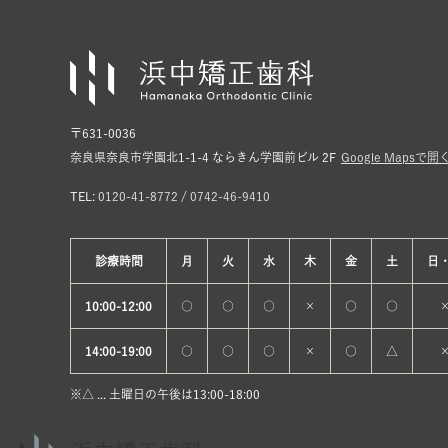
〒631-0036
奈良県奈良市学園北1-1-4 ならきん学園前ビル 2F
Google Mapsで開
TEL:
0120-41-8772
/
0742-46-9410
診療
時間
月
火
水
木
金
土
日
10:00-12:00
○
○
○
×
○
○
14:00-19:00
○
○
○
×
○
△
※△ ... 土曜日の午後は13:00-18:00