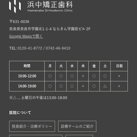
〒631-0036
奈良県奈良市学園北1-1-4 ならきん学園前ビル 2F
Google Mapsで開く
TEL:
0120-41-8772
/
0742-46-9410
時間
月
火
水
木
金
土
日
祝
10:00-12:00
○
○
○
×
○
○
×
14:00-19:00
○
○
○
×
○
△
×
※△ ... 土曜日の午後は13:00-18:00
医院について
院長紹介・治療ポリシー
診療チームのご紹介